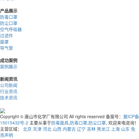
产品展示
防毒口罩
防尘口罩
空气呼吸器
过滤件
面罩
导气管
成功案例
案例展示
新闻资讯
公司新闻
行业资讯
技术资讯
Copyright © 唐山市化学厂有限公司 All rights reserved 备案号：
冀ICP备
15015432号-2
主要从事于
防毒面具
,
防毒口罩
,
防尘口罩
, 欢迎来电咨询！
主营区域：
北京
天津
河北
山西
内蒙古
辽宁
吉林
黑龙江
上海
山东
免
责声明